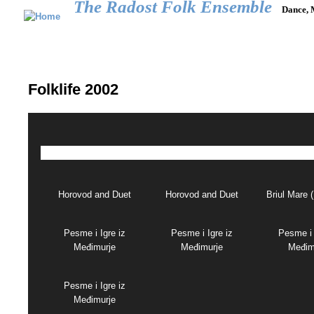
The Radost Folk Ensemble
Dance, 
Main menu
HOME
CALENDAR
GALLERY
REPERTOIRE
JOIN US
Folklife 2002
Horovod and Duet
Horovod and Duet
Briul Mare 
Pesme i Igre iz
Pesme i Igre iz
Pesme i 
Međimurje
Međimurje
Međim
Pesme i Igre iz
Međimurje